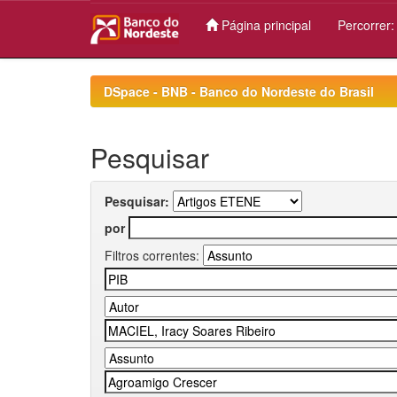
Página principal
Percorrer
Skip
navigation
DSpace - BNB - Banco do Nordeste do Brasil
Pesquisar
Pesquisar:
por
Filtros correntes: