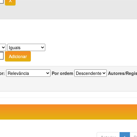
or:
Por ordem
Autores/Regi