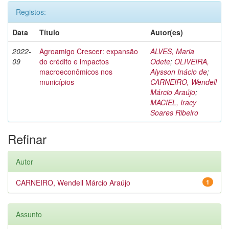
Registos:
Data
Título
Autor(es)
2022-
Agroamigo Crescer: expansão
ALVES, Maria
09
do crédito e impactos
Odete
;
OLIVEIRA,
macroeconômicos nos
Alysson Inácio de
;
municípios
CARNEIRO, Wendell
Márcio Araújo
;
MACIEL, Iracy
Soares Ribeiro
Refinar
Autor
CARNEIRO, Wendell Márcio Araújo
1
Assunto