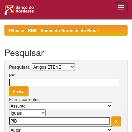
Skip
navigation
DSpace - BNB - Banco do Nordeste do Brasil
Pesquisar
Pesquisar:
por
Filtros correntes: