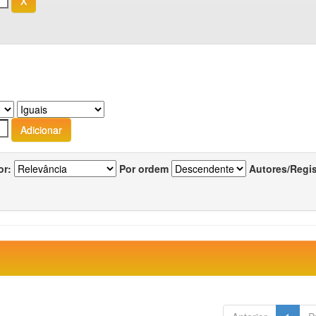
or:
Por ordem
Autores/Regi