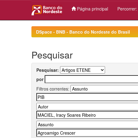
Página principal
Percorrer
Skip
navigation
DSpace - BNB - Banco do Nordeste do Brasil
Pesquisar
Pesquisar:
por
Filtros correntes: