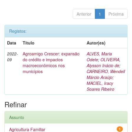
Anterior
1
Próxima
Registos:
Data
Título
Autor(es)
2022-
Agroamigo Crescer: expansão
ALVES, Maria
09
do crédito e impactos
Odete
;
OLIVEIRA,
macroeconômicos nos
Alysson Inácio de
;
municípios
CARNEIRO, Wendell
Márcio Araújo
;
MACIEL, Iracy
Soares Ribeiro
Refinar
Assunto
Agricultura Familiar
1