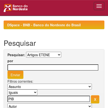
Skip
navigation
DSpace - BNB - Banco do Nordeste do Brasil
Pesquisar
Pesquisar:
por
Filtros correntes: