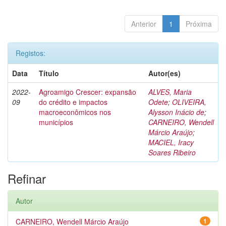
Anterior
1
Próxima
Registos:
Data
Título
Autor(es)
2022-
Agroamigo Crescer: expansão
ALVES, Maria
09
do crédito e impactos
Odete
;
OLIVEIRA,
macroeconômicos nos
Alysson Inácio de
;
municípios
CARNEIRO, Wendell
Márcio Araújo
;
MACIEL, Iracy
Soares Ribeiro
Refinar
Autor
CARNEIRO, Wendell Márcio Araújo
1