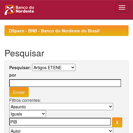
Skip
navigation
DSpace - BNB - Banco do Nordeste do Brasil
Pesquisar
Pesquisar:
por
Filtros correntes: