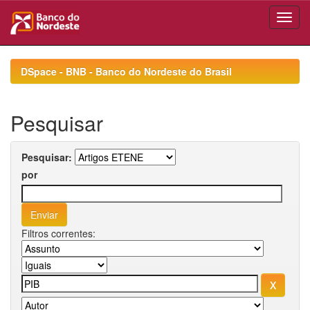
Skip
navigation
DSpace - BNB - Banco do Nordeste do Brasil
Pesquisar
Pesquisar:
por
Filtros correntes: