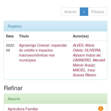
Anterior
1
Próxima
Registos:
Data
Título
Autor(es)
2022-
Agroamigo Crescer: expansão
ALVES, Maria
09
do crédito e impactos
Odete
;
OLIVEIRA,
macroeconômicos nos
Alysson Inácio de
;
municípios
CARNEIRO, Wendell
Márcio Araújo
;
MACIEL, Iracy
Soares Ribeiro
Refinar
Assunto
Agricultura Familiar
1