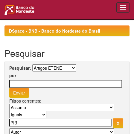
Skip
navigation
DSpace - BNB - Banco do Nordeste do Brasil
Pesquisar
Pesquisar:
por
Filtros correntes: