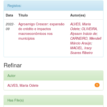
Registos:
Data
Título
Autor(es)
2022-
Agroamigo Crescer: expansão
ALVES, Maria
09
do crédito e impactos
Odete
;
OLIVEIRA,
macroeconômicos nos
Alysson Inácio de
;
municípios
CARNEIRO, Wendell
Márcio Araújo
;
MACIEL, Iracy
Soares Ribeiro
Refinar
Autor
ALVES, Maria Odete
1
Has File(s)