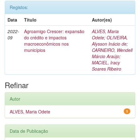
Registos:
Data
Título
Autor(es)
2022-
Agroamigo Crescer: expansão
ALVES, Maria
09
do crédito e impactos
Odete
;
OLIVEIRA,
macroeconômicos nos
Alysson Inácio de
;
municípios
CARNEIRO, Wendell
Márcio Araújo
;
MACIEL, Iracy
Soares Ribeiro
Refinar
Autor
ALVES, Maria Odete
1
Data de Publicação