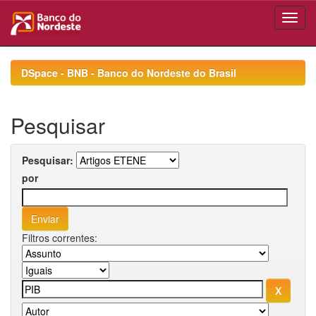
Skip
navigation
DSpace - BNB - Banco do Nordeste do Brasil
Pesquisar
Pesquisar:
por
Filtros correntes: