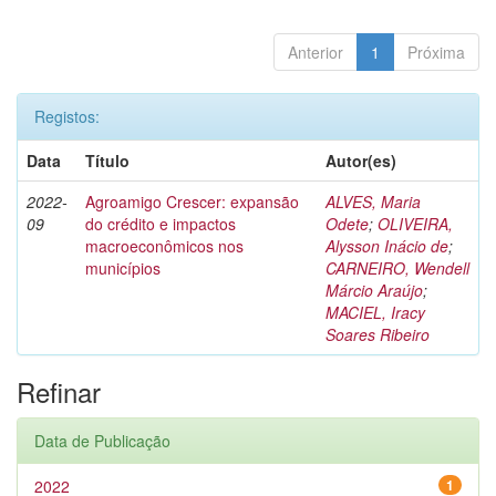
Anterior
1
Próxima
Registos:
Data
Título
Autor(es)
2022-
Agroamigo Crescer: expansão
ALVES, Maria
09
do crédito e impactos
Odete
;
OLIVEIRA,
macroeconômicos nos
Alysson Inácio de
;
municípios
CARNEIRO, Wendell
Márcio Araújo
;
MACIEL, Iracy
Soares Ribeiro
Refinar
Data de Publicação
2022
1