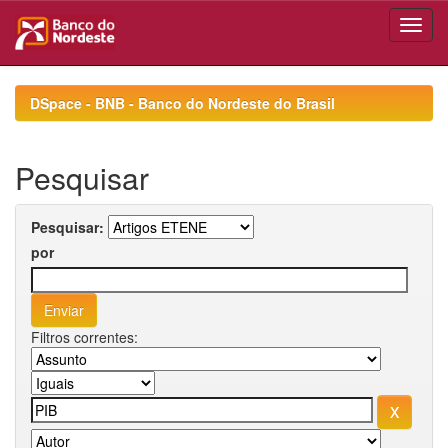
Skip
navigation
DSpace - BNB - Banco do Nordeste do Brasil
Pesquisar
Pesquisar:
por
Filtros correntes: