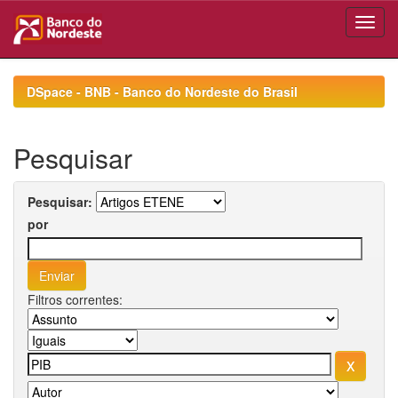
Skip
navigation
DSpace - BNB - Banco do Nordeste do Brasil
Pesquisar
Pesquisar:
por
Filtros correntes: