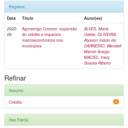
Registos:
Data
Título
Autor(es)
2022-
Agroamigo Crescer: expansão
ALVES, Maria
09
do crédito e impactos
Odete
;
OLIVEIRA,
macroeconômicos nos
Alysson Inácio de
;
municípios
CARNEIRO, Wendell
Márcio Araújo
;
MACIEL, Iracy
Soares Ribeiro
Refinar
Assunto
Crédito
1
Has File(s)