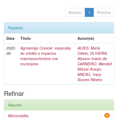
Anterior
1
Próxima
Registos:
Data
Título
Autor(es)
2022-
Agroamigo Crescer: expansão
ALVES, Maria
09
do crédito e impactos
Odete
;
OLIVEIRA,
macroeconômicos nos
Alysson Inácio de
;
municípios
CARNEIRO, Wendell
Márcio Araújo
;
MACIEL, Iracy
Soares Ribeiro
Refinar
Assunto
Microcrédito
1