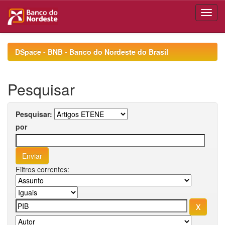
Skip
navigation
DSpace - BNB - Banco do Nordeste do Brasil
Pesquisar
Pesquisar:
por
Filtros correntes: