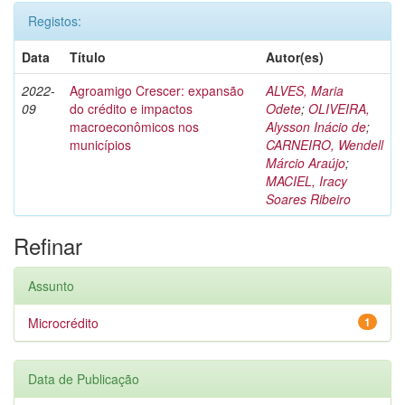
Registos:
Data
Título
Autor(es)
2022-
Agroamigo Crescer: expansão
ALVES, Maria
09
do crédito e impactos
Odete
;
OLIVEIRA,
macroeconômicos nos
Alysson Inácio de
;
municípios
CARNEIRO, Wendell
Márcio Araújo
;
MACIEL, Iracy
Soares Ribeiro
Refinar
Assunto
Microcrédito
1
Data de Publicação