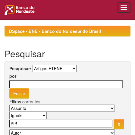
Skip
navigation
DSpace - BNB - Banco do Nordeste do Brasil
Pesquisar
Pesquisar:
por
Filtros correntes: