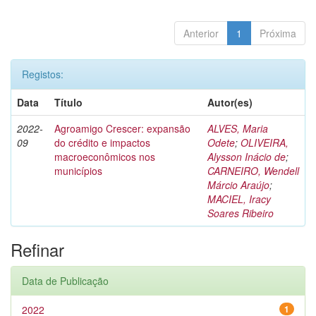
Anterior
1
Próxima
Registos:
Data
Título
Autor(es)
2022-
Agroamigo Crescer: expansão
ALVES, Maria
09
do crédito e impactos
Odete
;
OLIVEIRA,
macroeconômicos nos
Alysson Inácio de
;
municípios
CARNEIRO, Wendell
Márcio Araújo
;
MACIEL, Iracy
Soares Ribeiro
Refinar
Data de Publicação
2022
1