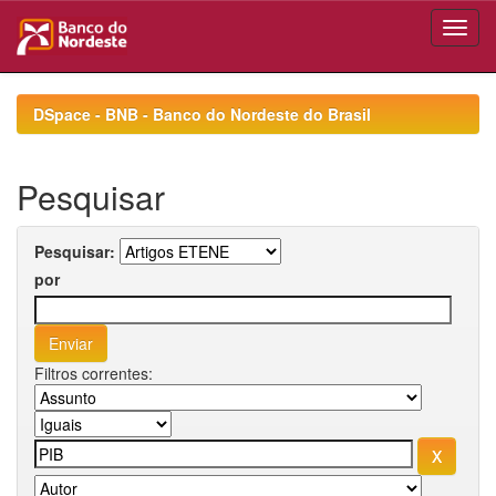
Skip
navigation
DSpace - BNB - Banco do Nordeste do Brasil
Pesquisar
Pesquisar:
por
Filtros correntes: