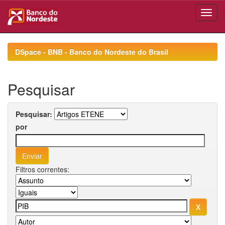
Skip
navigation
DSpace - BNB - Banco do Nordeste do Brasil
Pesquisar
Pesquisar:
por
Filtros correntes: