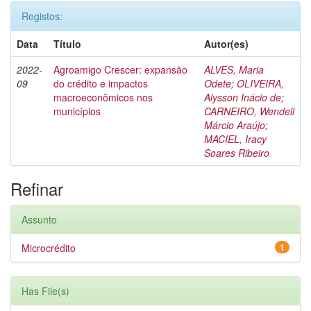
Registos:
Data
Título
Autor(es)
2022-
Agroamigo Crescer: expansão
ALVES, Maria
09
do crédito e impactos
Odete
;
OLIVEIRA,
macroeconômicos nos
Alysson Inácio de
;
municípios
CARNEIRO, Wendell
Márcio Araújo
;
MACIEL, Iracy
Soares Ribeiro
Refinar
Assunto
Microcrédito
1
Has File(s)