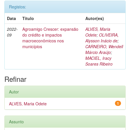
Registos:
Data
Título
Autor(es)
2022-
Agroamigo Crescer: expansão
ALVES, Maria
09
do crédito e impactos
Odete
;
OLIVEIRA,
macroeconômicos nos
Alysson Inácio de
;
municípios
CARNEIRO, Wendell
Márcio Araújo
;
MACIEL, Iracy
Soares Ribeiro
Refinar
Autor
ALVES, Maria Odete
1
Assunto