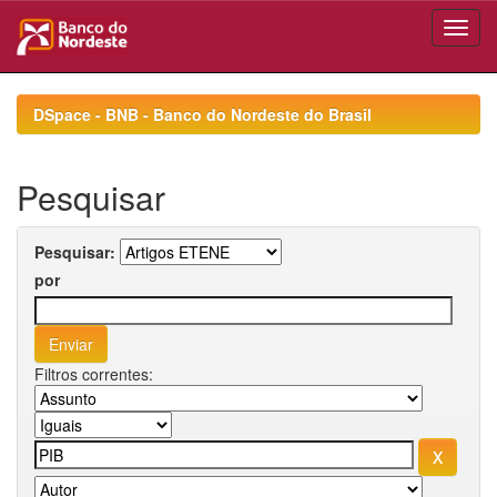
Skip
navigation
DSpace - BNB - Banco do Nordeste do Brasil
Pesquisar
Pesquisar:
por
Filtros correntes: