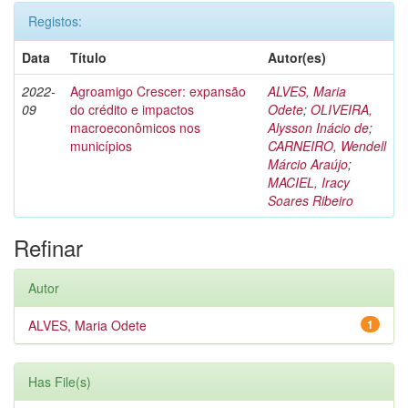
Registos:
Data
Título
Autor(es)
2022-
Agroamigo Crescer: expansão
ALVES, Maria
09
do crédito e impactos
Odete
;
OLIVEIRA,
macroeconômicos nos
Alysson Inácio de
;
municípios
CARNEIRO, Wendell
Márcio Araújo
;
MACIEL, Iracy
Soares Ribeiro
Refinar
Autor
ALVES, Maria Odete
1
Has File(s)