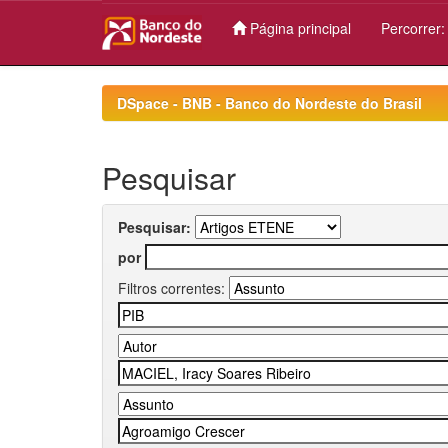
Página principal
Percorrer
Skip
navigation
DSpace - BNB - Banco do Nordeste do Brasil
Pesquisar
Pesquisar:
por
Filtros correntes: