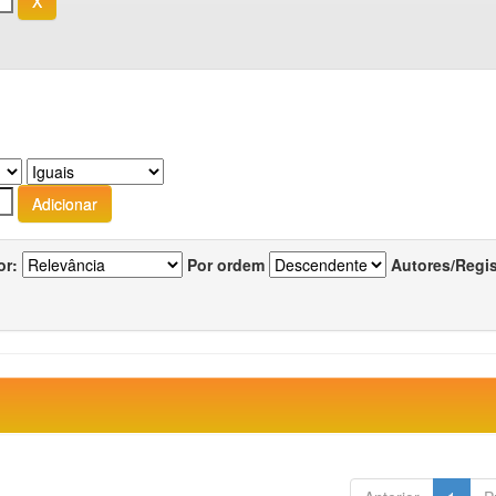
or:
Por ordem
Autores/Regi