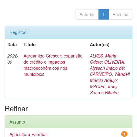
Anterior
1
Próxima
Registos:
Data
Título
Autor(es)
2022-
Agroamigo Crescer: expansão
ALVES, Maria
09
do crédito e impactos
Odete
;
OLIVEIRA,
macroeconômicos nos
Alysson Inácio de
;
municípios
CARNEIRO, Wendell
Márcio Araújo
;
MACIEL, Iracy
Soares Ribeiro
Refinar
Assunto
Agricultura Familiar
1