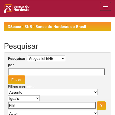
Skip
navigation
DSpace - BNB - Banco do Nordeste do Brasil
Pesquisar
Pesquisar:
por
Filtros correntes: