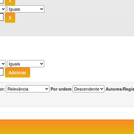
or:
Por ordem
Autores/Regi