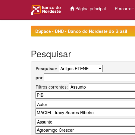
Página principal
Percorrer
Skip
navigation
DSpace - BNB - Banco do Nordeste do Brasil
Pesquisar
Pesquisar:
por
Filtros correntes: