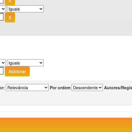
or:
Por ordem
Autores/Regi