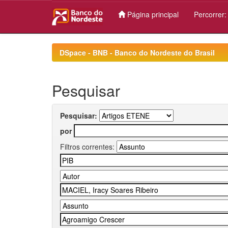
Página principal
Percorrer
Skip
navigation
DSpace - BNB - Banco do Nordeste do Brasil
Pesquisar
Pesquisar:
por
Filtros correntes: