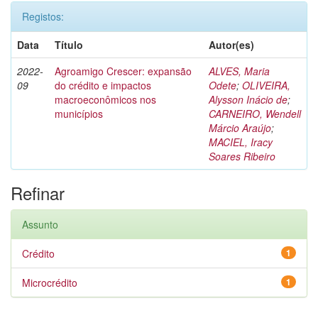
Registos:
Data
Título
Autor(es)
2022-
Agroamigo Crescer: expansão
ALVES, Maria
09
do crédito e impactos
Odete
;
OLIVEIRA,
macroeconômicos nos
Alysson Inácio de
;
municípios
CARNEIRO, Wendell
Márcio Araújo
;
MACIEL, Iracy
Soares Ribeiro
Refinar
Assunto
Crédito
1
Microcrédito
1