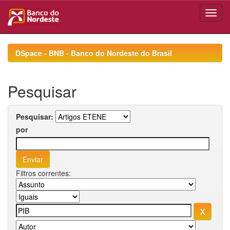
Skip
navigation
DSpace - BNB - Banco do Nordeste do Brasil
Pesquisar
Pesquisar:
por
Filtros correntes: