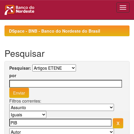
Skip
navigation
DSpace - BNB - Banco do Nordeste do Brasil
Pesquisar
Pesquisar:
por
Filtros correntes: