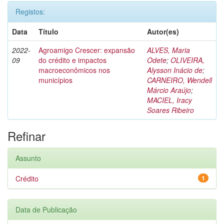
Registos:
Data
Título
Autor(es)
2022-
Agroamigo Crescer: expansão
ALVES, Maria
09
do crédito e impactos
Odete
;
OLIVEIRA,
macroeconômicos nos
Alysson Inácio de
;
municípios
CARNEIRO, Wendell
Márcio Araújo
;
MACIEL, Iracy
Soares Ribeiro
Refinar
Assunto
Crédito
1
Data de Publicação