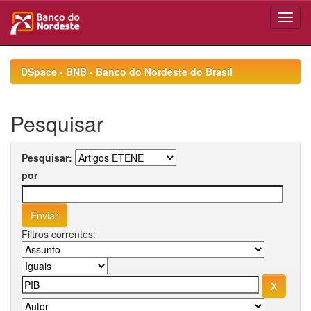
Skip
navigation
DSpace - BNB - Banco do Nordeste do Brasil
Pesquisar
Pesquisar:
por
Filtros correntes: