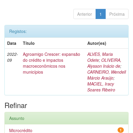
Anterior
1
Próxima
Registos:
Data
Título
Autor(es)
2022-
Agroamigo Crescer: expansão
ALVES, Maria
09
do crédito e impactos
Odete
;
OLIVEIRA,
macroeconômicos nos
Alysson Inácio de
;
municípios
CARNEIRO, Wendell
Márcio Araújo
;
MACIEL, Iracy
Soares Ribeiro
Refinar
Assunto
Microcrédito
1