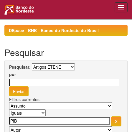
Skip
navigation
DSpace - BNB - Banco do Nordeste do Brasil
Pesquisar
Pesquisar:
por
Filtros correntes: