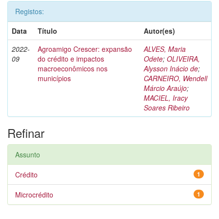
Registos:
Data
Título
Autor(es)
2022-
Agroamigo Crescer: expansão
ALVES, Maria
09
do crédito e impactos
Odete
;
OLIVEIRA,
macroeconômicos nos
Alysson Inácio de
;
municípios
CARNEIRO, Wendell
Márcio Araújo
;
MACIEL, Iracy
Soares Ribeiro
Refinar
Assunto
Crédito
1
Microcrédito
1