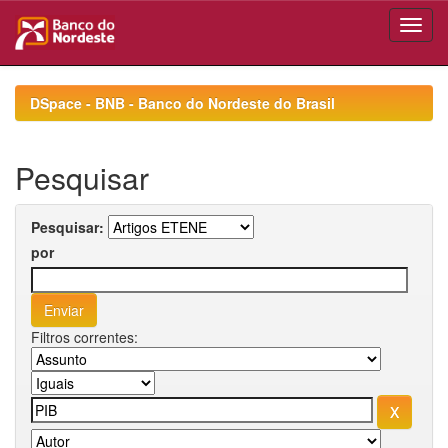
Skip
navigation
DSpace - BNB - Banco do Nordeste do Brasil
Pesquisar
Pesquisar:
por
Filtros correntes: