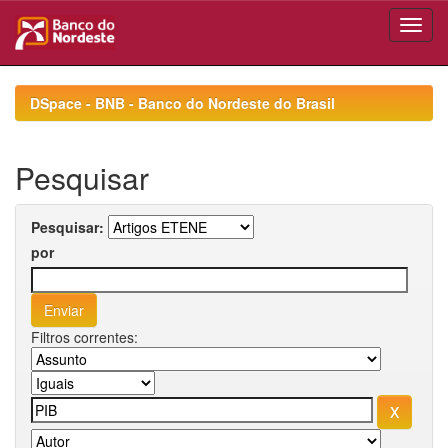
Skip
navigation
DSpace - BNB - Banco do Nordeste do Brasil
Pesquisar
Pesquisar:
por
Filtros correntes: