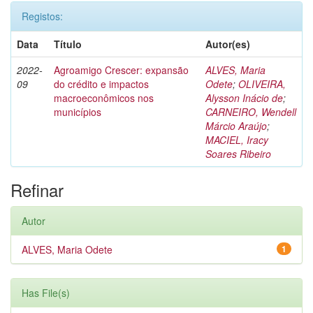
Registos:
Data
Título
Autor(es)
2022-
Agroamigo Crescer: expansão
ALVES, Maria
09
do crédito e impactos
Odete
;
OLIVEIRA,
macroeconômicos nos
Alysson Inácio de
;
municípios
CARNEIRO, Wendell
Márcio Araújo
;
MACIEL, Iracy
Soares Ribeiro
Refinar
Autor
ALVES, Maria Odete
1
Has File(s)