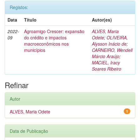
Registos:
Data
Título
Autor(es)
2022-
Agroamigo Crescer: expansão
ALVES, Maria
09
do crédito e impactos
Odete
;
OLIVEIRA,
macroeconômicos nos
Alysson Inácio de
;
municípios
CARNEIRO, Wendell
Márcio Araújo
;
MACIEL, Iracy
Soares Ribeiro
Refinar
Autor
ALVES, Maria Odete
1
Data de Publicação