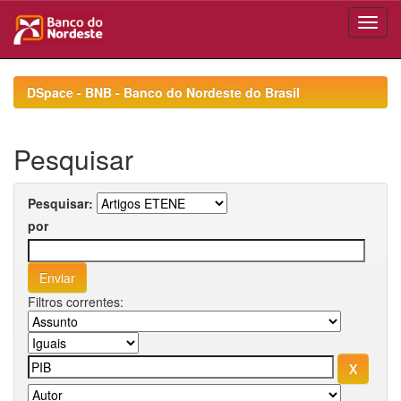
Skip
navigation
DSpace - BNB - Banco do Nordeste do Brasil
Pesquisar
Pesquisar:
por
Filtros correntes: