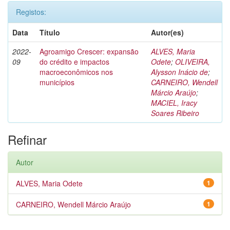
Registos:
Data
Título
Autor(es)
2022-
Agroamigo Crescer: expansão
ALVES, Maria
09
do crédito e impactos
Odete
;
OLIVEIRA,
macroeconômicos nos
Alysson Inácio de
;
municípios
CARNEIRO, Wendell
Márcio Araújo
;
MACIEL, Iracy
Soares Ribeiro
Refinar
Autor
ALVES, Maria Odete
1
CARNEIRO, Wendell Márcio Araújo
1