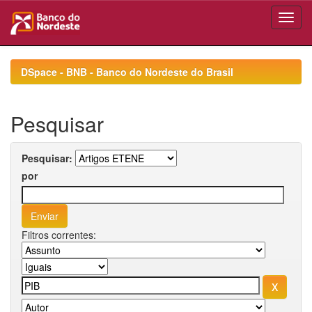
Skip
navigation
DSpace - BNB - Banco do Nordeste do Brasil
Pesquisar
Pesquisar:
por
Filtros correntes: