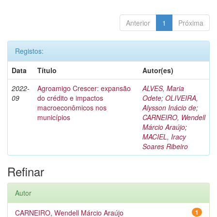
Anterior
1
Próxima
Registos:
Data
Título
Autor(es)
2022-
Agroamigo Crescer: expansão
ALVES, Maria
09
do crédito e impactos
Odete
;
OLIVEIRA,
macroeconômicos nos
Alysson Inácio de
;
municípios
CARNEIRO, Wendell
Márcio Araújo
;
MACIEL, Iracy
Soares Ribeiro
Refinar
Autor
CARNEIRO, Wendell Márcio Araújo
1