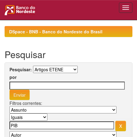
Skip
navigation
DSpace - BNB - Banco do Nordeste do Brasil
Pesquisar
Pesquisar:
por
Filtros correntes: