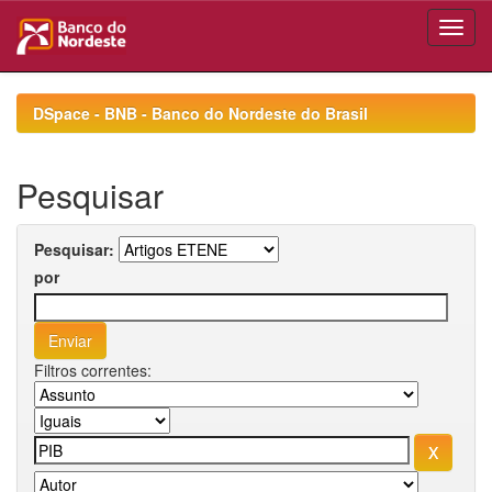
Skip
navigation
DSpace - BNB - Banco do Nordeste do Brasil
Pesquisar
Pesquisar:
por
Filtros correntes: