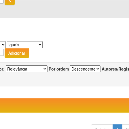
or:
Por ordem
Autores/Regi