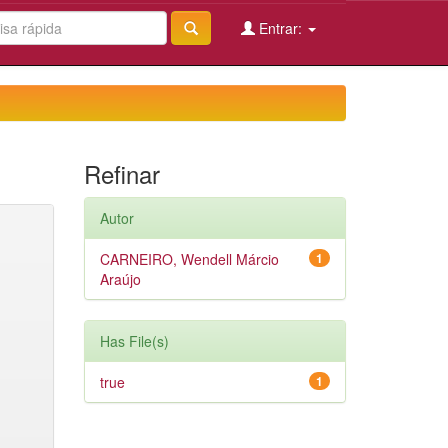
Entrar:
Refinar
Autor
CARNEIRO, Wendell Márcio
1
Araújo
Has File(s)
true
1