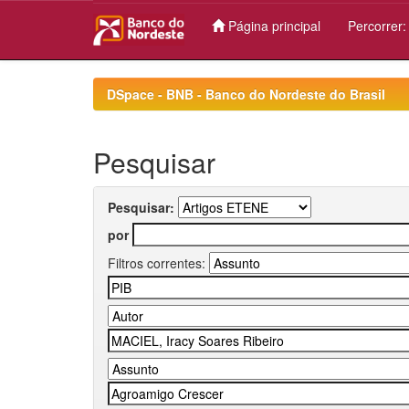
Página principal
Percorrer
Skip
navigation
DSpace - BNB - Banco do Nordeste do Brasil
Pesquisar
Pesquisar:
por
Filtros correntes: