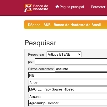
Página principal
Percorrer
Skip
navigation
DSpace - BNB - Banco do Nordeste do Brasil
Pesquisar
Pesquisar:
por
Filtros correntes: