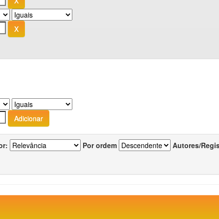
or:
Por ordem
Autores/Regi