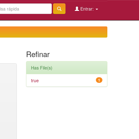
Entrar:
Refinar
Has File(s)
true
1