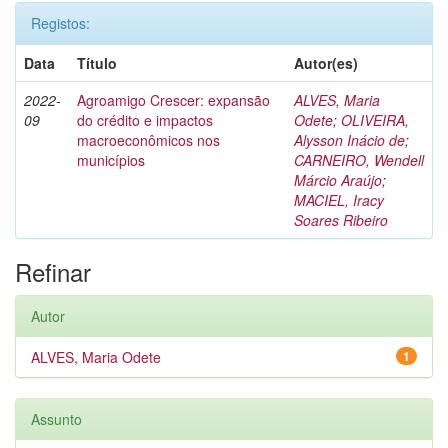
Registos:
Data
Título
Autor(es)
2022-
Agroamigo Crescer: expansão
ALVES, Maria
09
do crédito e impactos
Odete
;
OLIVEIRA,
macroeconômicos nos
Alysson Inácio de
;
municípios
CARNEIRO, Wendell
Márcio Araújo
;
MACIEL, Iracy
Soares Ribeiro
Refinar
Autor
ALVES, Maria Odete
1
Assunto