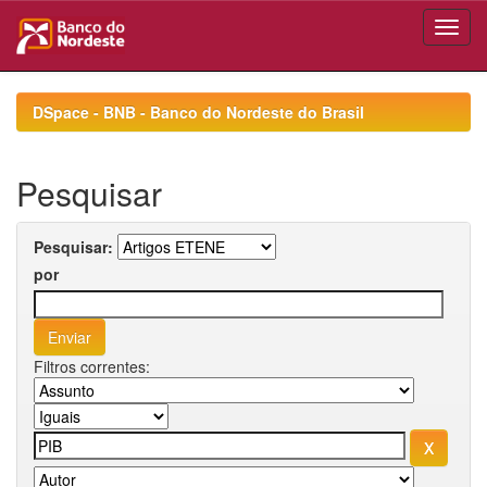
Skip
navigation
DSpace - BNB - Banco do Nordeste do Brasil
Pesquisar
Pesquisar:
por
Filtros correntes: