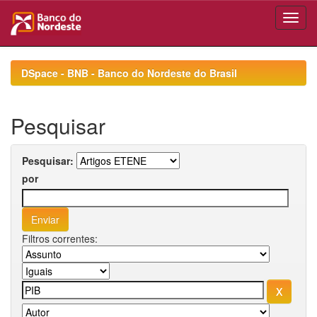
Skip
navigation
DSpace - BNB - Banco do Nordeste do Brasil
Pesquisar
Pesquisar:
por
Filtros correntes: