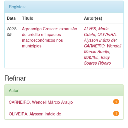
Registos:
Data
Título
Autor(es)
2022-
Agroamigo Crescer: expansão
ALVES, Maria
09
do crédito e impactos
Odete
;
OLIVEIRA,
macroeconômicos nos
Alysson Inácio de
;
municípios
CARNEIRO, Wendell
Márcio Araújo
;
MACIEL, Iracy
Soares Ribeiro
Refinar
Autor
CARNEIRO, Wendell Márcio Araújo
1
OLIVEIRA, Alysson Inácio de
1