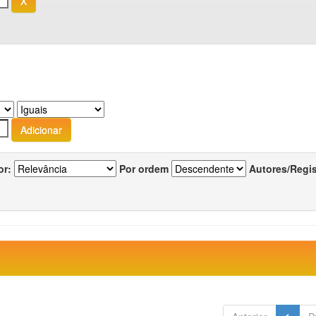
or:
Por ordem
Autores/Regi