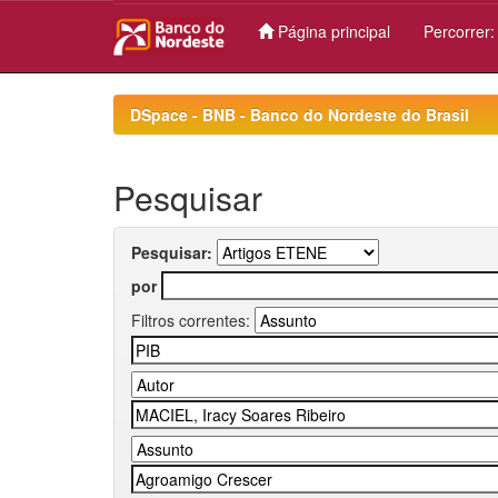
Página principal
Percorrer
Skip
navigation
DSpace - BNB - Banco do Nordeste do Brasil
Pesquisar
Pesquisar:
por
Filtros correntes: