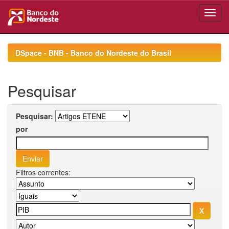
Skip
navigation
DSpace - BNB - Banco do Nordeste do Brasil
Pesquisar
Pesquisar:
por
Filtros correntes: