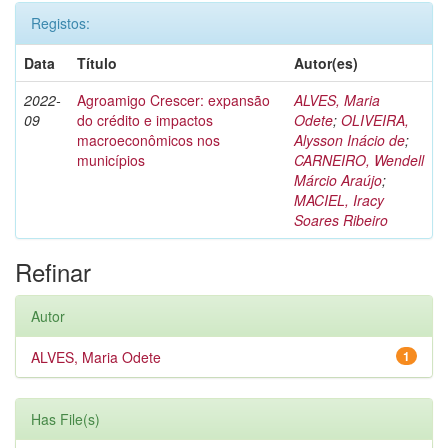
Registos:
Data
Título
Autor(es)
2022-
Agroamigo Crescer: expansão
ALVES, Maria
09
do crédito e impactos
Odete
;
OLIVEIRA,
macroeconômicos nos
Alysson Inácio de
;
municípios
CARNEIRO, Wendell
Márcio Araújo
;
MACIEL, Iracy
Soares Ribeiro
Refinar
Autor
ALVES, Maria Odete
1
Has File(s)