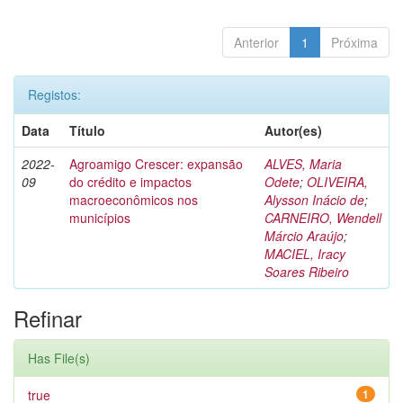
Anterior
1
Próxima
Registos:
Data
Título
Autor(es)
2022-
Agroamigo Crescer: expansão
ALVES, Maria
09
do crédito e impactos
Odete
;
OLIVEIRA,
macroeconômicos nos
Alysson Inácio de
;
municípios
CARNEIRO, Wendell
Márcio Araújo
;
MACIEL, Iracy
Soares Ribeiro
Refinar
Has File(s)
true
1