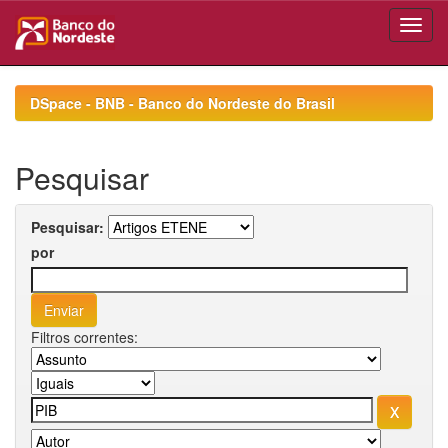
Skip
navigation
DSpace - BNB - Banco do Nordeste do Brasil
Pesquisar
Pesquisar:
por
Filtros correntes: