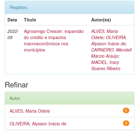
Registos:
Data
Título
Autor(es)
2022-
Agroamigo Crescer: expansão
ALVES, Maria
09
do crédito e impactos
Odete
;
OLIVEIRA,
macroeconômicos nos
Alysson Inácio de
;
municípios
CARNEIRO, Wendell
Márcio Araújo
;
MACIEL, Iracy
Soares Ribeiro
Refinar
Autor
ALVES, Maria Odete
1
OLIVEIRA, Alysson Inácio de
1