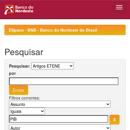
Skip
navigation
DSpace - BNB - Banco do Nordeste do Brasil
Pesquisar
Pesquisar:
por
Filtros correntes: