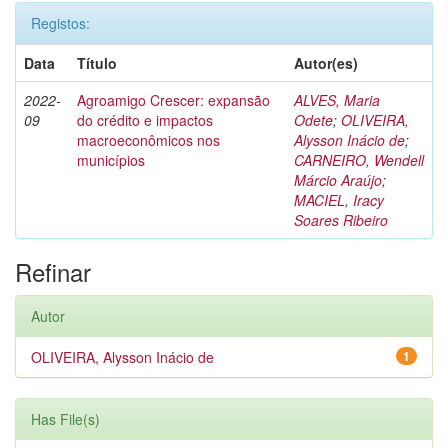
Registos:
Data
Título
Autor(es)
2022-
Agroamigo Crescer: expansão
ALVES, Maria
09
do crédito e impactos
Odete
;
OLIVEIRA,
macroeconômicos nos
Alysson Inácio de
;
municípios
CARNEIRO, Wendell
Márcio Araújo
;
MACIEL, Iracy
Soares Ribeiro
Refinar
Autor
OLIVEIRA, Alysson Inácio de
1
Has File(s)