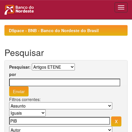
Skip
navigation
DSpace - BNB - Banco do Nordeste do Brasil
Pesquisar
Pesquisar:
por
Filtros correntes: