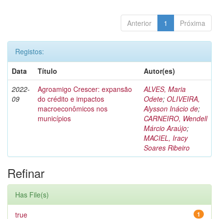
Anterior
1
Próxima
Registos:
Data
Título
Autor(es)
2022-
Agroamigo Crescer: expansão
ALVES, Maria
09
do crédito e impactos
Odete
;
OLIVEIRA,
macroeconômicos nos
Alysson Inácio de
;
municípios
CARNEIRO, Wendell
Márcio Araújo
;
MACIEL, Iracy
Soares Ribeiro
Refinar
Has File(s)
true
1