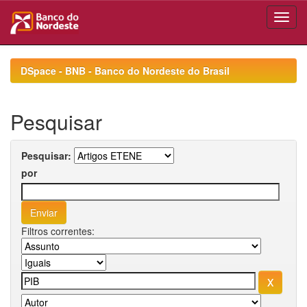
Skip
navigation
DSpace - BNB - Banco do Nordeste do Brasil
Pesquisar
Pesquisar:
por
Filtros correntes: