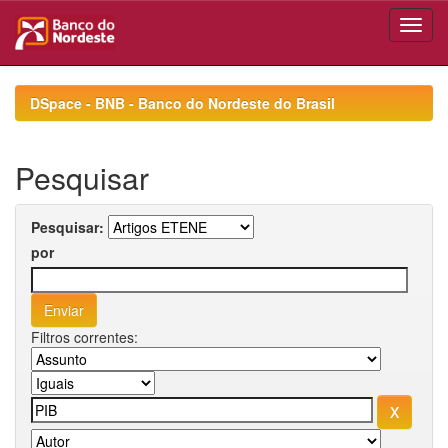
Skip
navigation
DSpace - BNB - Banco do Nordeste do Brasil
Pesquisar
Pesquisar:
por
Filtros correntes: