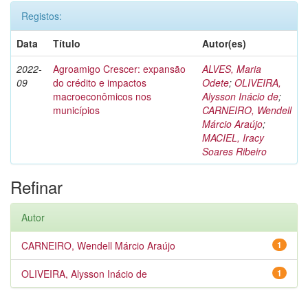
Registos:
Data
Título
Autor(es)
2022-
Agroamigo Crescer: expansão
ALVES, Maria
09
do crédito e impactos
Odete
;
OLIVEIRA,
macroeconômicos nos
Alysson Inácio de
;
municípios
CARNEIRO, Wendell
Márcio Araújo
;
MACIEL, Iracy
Soares Ribeiro
Refinar
Autor
CARNEIRO, Wendell Márcio Araújo
1
OLIVEIRA, Alysson Inácio de
1