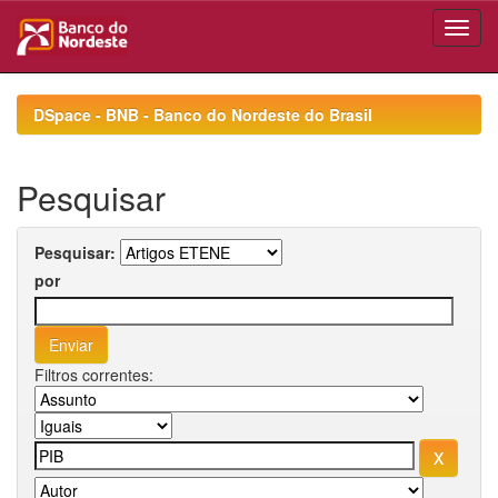
Skip
navigation
DSpace - BNB - Banco do Nordeste do Brasil
Pesquisar
Pesquisar:
por
Filtros correntes: