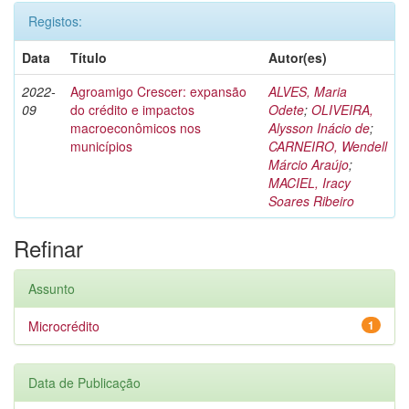
Registos:
Data
Título
Autor(es)
2022-
Agroamigo Crescer: expansão
ALVES, Maria
09
do crédito e impactos
Odete
;
OLIVEIRA,
macroeconômicos nos
Alysson Inácio de
;
municípios
CARNEIRO, Wendell
Márcio Araújo
;
MACIEL, Iracy
Soares Ribeiro
Refinar
Assunto
Microcrédito
1
Data de Publicação