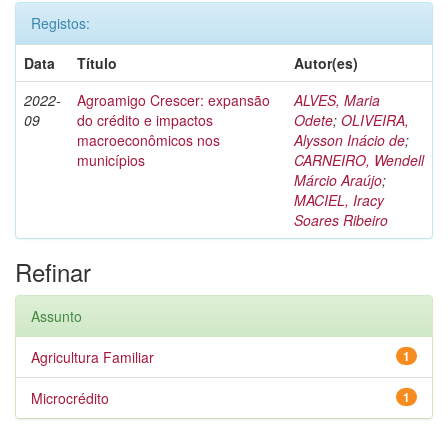
Registos:
Data
Título
Autor(es)
2022-
Agroamigo Crescer: expansão
ALVES, Maria
09
do crédito e impactos
Odete
;
OLIVEIRA,
macroeconômicos nos
Alysson Inácio de
;
municípios
CARNEIRO, Wendell
Márcio Araújo
;
MACIEL, Iracy
Soares Ribeiro
Refinar
Assunto
Agricultura Familiar
1
Microcrédito
1