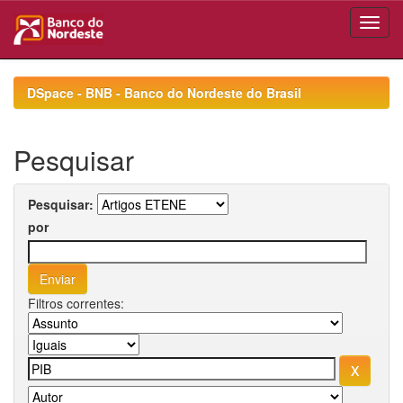
Skip
navigation
DSpace - BNB - Banco do Nordeste do Brasil
Pesquisar
Pesquisar:
por
Filtros correntes: