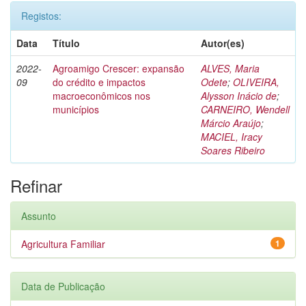
Registos:
Data
Título
Autor(es)
2022-
Agroamigo Crescer: expansão
ALVES, Maria
09
do crédito e impactos
Odete
;
OLIVEIRA,
macroeconômicos nos
Alysson Inácio de
;
municípios
CARNEIRO, Wendell
Márcio Araújo
;
MACIEL, Iracy
Soares Ribeiro
Refinar
Assunto
Agricultura Familiar
1
Data de Publicação