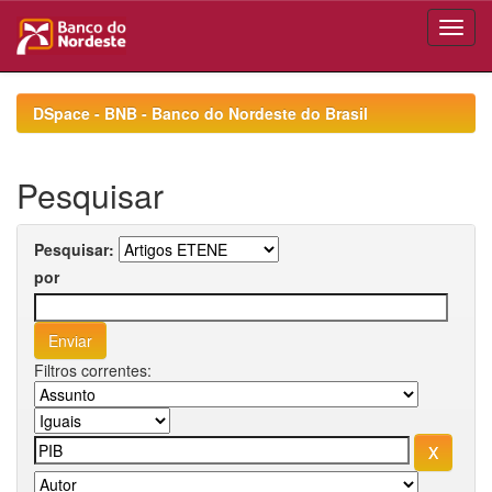
Skip
navigation
DSpace - BNB - Banco do Nordeste do Brasil
Pesquisar
Pesquisar:
por
Filtros correntes: