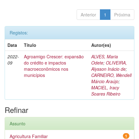
Anterior
1
Próxima
Registos:
Data
Título
Autor(es)
2022-
Agroamigo Crescer: expansão
ALVES, Maria
09
do crédito e impactos
Odete
;
OLIVEIRA,
macroeconômicos nos
Alysson Inácio de
;
municípios
CARNEIRO, Wendell
Márcio Araújo
;
MACIEL, Iracy
Soares Ribeiro
Refinar
Assunto
Agricultura Familiar
1