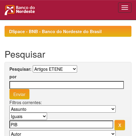
Skip
navigation
DSpace - BNB - Banco do Nordeste do Brasil
Pesquisar
Pesquisar:
por
Filtros correntes: