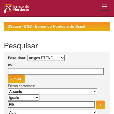
Skip
navigation
DSpace - BNB - Banco do Nordeste do Brasil
Pesquisar
Pesquisar:
por
Filtros correntes: