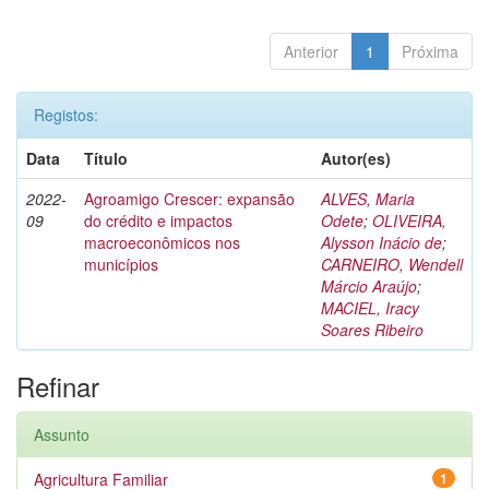
Anterior
1
Próxima
Registos:
Data
Título
Autor(es)
2022-
Agroamigo Crescer: expansão
ALVES, Maria
09
do crédito e impactos
Odete
;
OLIVEIRA,
macroeconômicos nos
Alysson Inácio de
;
municípios
CARNEIRO, Wendell
Márcio Araújo
;
MACIEL, Iracy
Soares Ribeiro
Refinar
Assunto
Agricultura Familiar
1