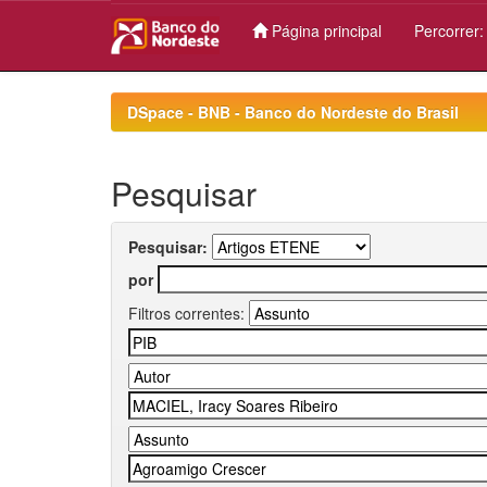
Página principal
Percorrer
Skip
navigation
DSpace - BNB - Banco do Nordeste do Brasil
Pesquisar
Pesquisar:
por
Filtros correntes: