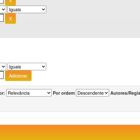
or:
Por ordem
Autores/Regi