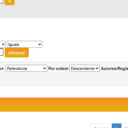
or:
Por ordem
Autores/Regi