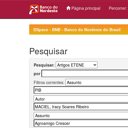
Página principal
Percorrer
Skip
navigation
DSpace - BNB - Banco do Nordeste do Brasil
Pesquisar
Pesquisar:
por
Filtros correntes: