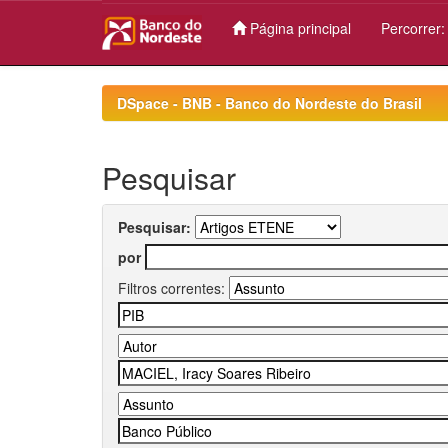
Página principal
Percorrer
Skip
navigation
DSpace - BNB - Banco do Nordeste do Brasil
Pesquisar
Pesquisar:
por
Filtros correntes: