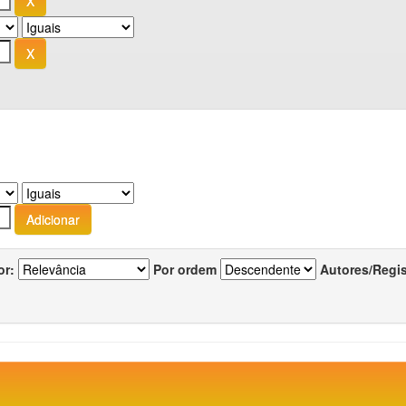
or:
Por ordem
Autores/Regi