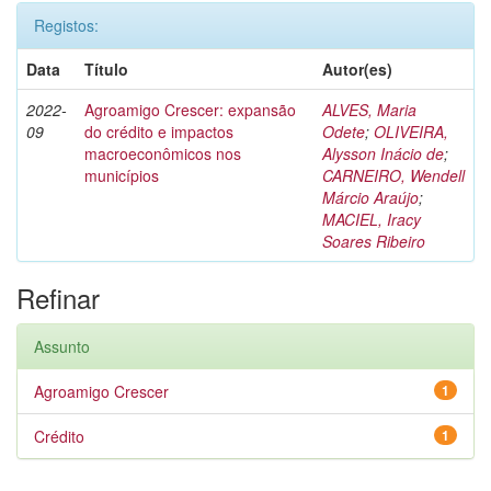
Registos:
Data
Título
Autor(es)
2022-
Agroamigo Crescer: expansão
ALVES, Maria
09
do crédito e impactos
Odete
;
OLIVEIRA,
macroeconômicos nos
Alysson Inácio de
;
municípios
CARNEIRO, Wendell
Márcio Araújo
;
MACIEL, Iracy
Soares Ribeiro
Refinar
Assunto
Agroamigo Crescer
1
Crédito
1