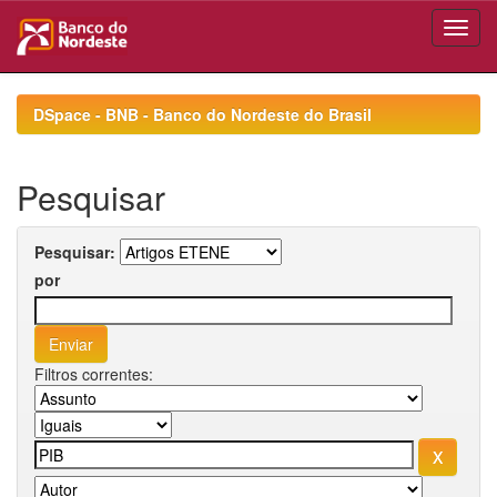
Skip
navigation
DSpace - BNB - Banco do Nordeste do Brasil
Pesquisar
Pesquisar:
por
Filtros correntes: